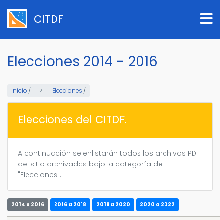
Pasar
al
CITDF
contenido
principal
Elecciones 2014 - 2016
Inicio
/
Elecciones
/
Elecciones del CITDF.
A continuación se enlistarán todos los archivos PDF
del sitio archivados bajo la categoría de
"Elecciones".
2014 a 2016
2016 a 2018
2018 a 2020
2020 a 2022