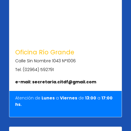
Oficina Río Grande
Calle Sin Nombre 1043 N°1006
Tel. (02964) 592791
e-mail: secretaria.citdf@gmail.com
Atención de
Lunes
a
Viernes
de
13:00
a
17:00
hs.