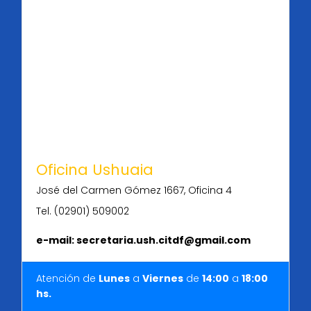
Oficina Ushuaia
José del Carmen Gómez 1667, Oficina 4
Tel. (02901) 509002
e-mail: secretaria.ush.citdf@gmail.com
Atención de
Lunes
a
Viernes
de
14:00
a
18
:
00
hs.