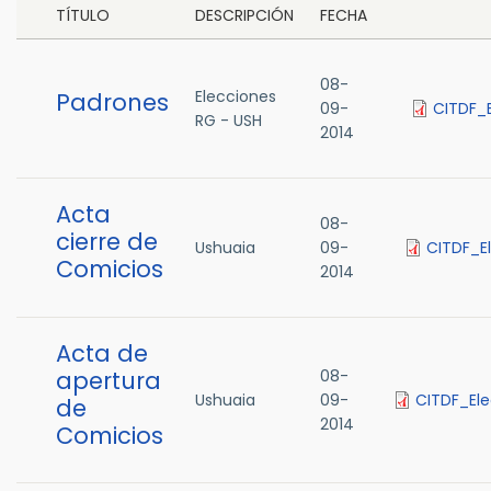
TÍTULO
DESCRIPCIÓN
FECHA
08-
Elecciones
Padrones
09-
CITDF_
RG - USH
2014
Acta
08-
cierre de
Ushuaia
09-
CITDF_E
Comicios
2014
Acta de
apertura
08-
Ushuaia
09-
CITDF_El
de
2014
Comicios