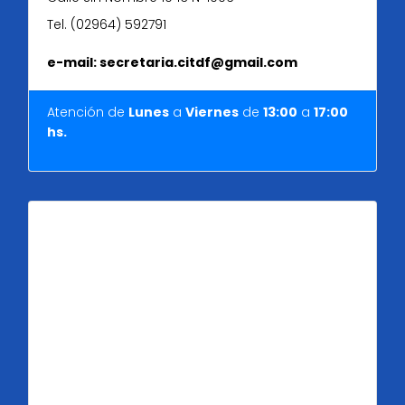
Tel. (02964) 592791
e-mail: secretaria.citdf@gmail.com
Atención de
Lunes
a
Viernes
de
13:00
a
17:00
hs.