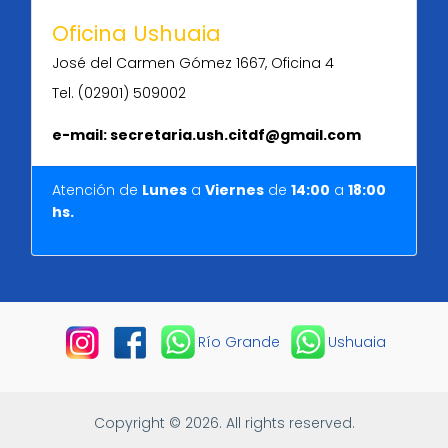
Oficina Ushuaia
José del Carmen Gómez 1667, Oficina 4
Tel. (02901) 509002
e-mail: secretaria.ush.citdf@gmail.com
Atención de
Lunes
a
Viernes
de
14:00
a
18
:
00
hs.
Río Grande
Ushuaia
Copyright © 2026. All rights reserved.