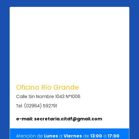
Oficina Río Grande
Calle Sin Nombre 1043 N°1006
Tel. (02964) 592791
e-mail: secretaria.citdf@gmail.com
Atención de
Lunes
a
Viernes
de
13:00
a
17:00