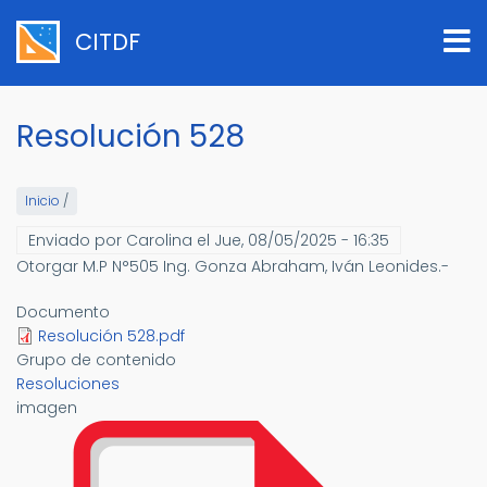
Pasar
al
CITDF
contenido
principal
Resolución 528
Inicio
/
Enviado por
Carolina
el
Jue, 08/05/2025 - 16:35
Otorgar M.P N°505 Ing. Gonza Abraham, Iván Leonides.-
Documento
Resolución 528.pdf
Grupo de contenido
Resoluciones
imagen