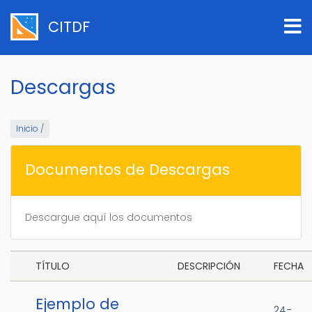
Pasar
al
CITDF
contenido
principal
Descargas
Inicio
/
Documentos de Descargas
Descargue aquí los documentos
TÍTULO
DESCRIPCIÓN
FECHA
Ejemplo de
24-