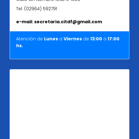
Tel. (02964) 592791
e-mail: secretaria.citdf@gmail.com
Atención de
Lunes
a
Viernes
de
13:00
a
17:00
hs.