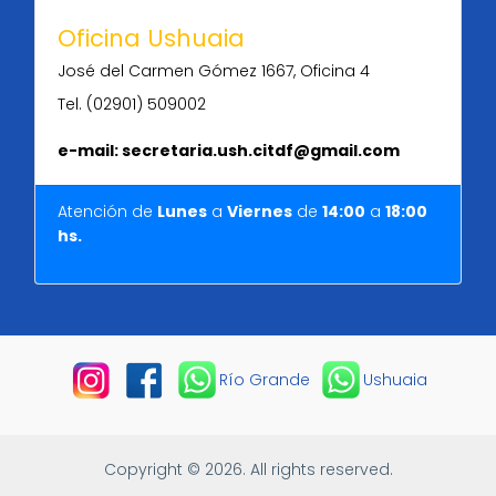
Oficina Ushuaia
José del Carmen Gómez 1667, Oficina 4
Tel. (02901) 509002
e-mail: secretaria.ush.citdf@gmail.com
Atención de
Lunes
a
Viernes
de
14:00
a
18
:
00
hs.
Río Grande
Ushuaia
Copyright © 2026. All rights reserved.